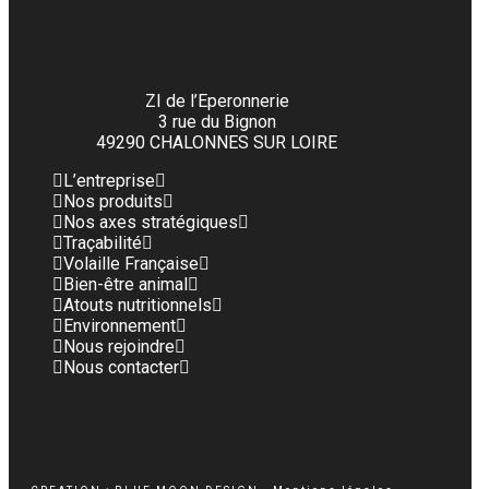
ZI de l’Eperonnerie
3 rue du Bignon
49290 CHALONNES SUR LOIRE
L’entreprise
Nos produits
Nos axes stratégiques
Traçabilité
Volaille Française
Bien-être animal
Atouts nutritionnels
Environnement
Nous rejoindre
Nous contacter