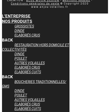
CREATION :
BLUE MOON DESIGN
-
Mentions légales
-
Conditions générales de vente
© Copyright 2020
www.anjou-volailles.fr
L’ENTREPRISE
NOS PRODUITS
GROSSISTES
DINDE
ELABORÉS CRUS
BACK
RESTAURATION HORS DOMICILE ET
COLLECTIVITÉS
DINDE
POULET
AUTRES VOLAILLES
ELABORÉS CRUS
ELABORÉS CUITS
BACK
BOUCHERIES TRADITIONNELLES/
GMS
DINDE
POULET
AUTRES VOLAILLES
ELABORÉS CRUS
ELABORÉS CUITS