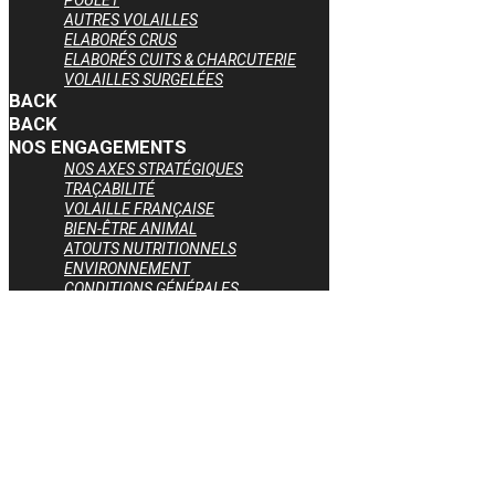
POULET
AUTRES VOLAILLES
ELABORÉS CRUS
ELABORÉS CUITS & CHARCUTERIE
VOLAILLES SURGELÉES
BACK
BACK
NOS ENGAGEMENTS
NOS AXES STRATÉGIQUES
TRAÇABILITÉ
VOLAILLE FRANÇAISE
BIEN-ÊTRE ANIMAL
ATOUTS NUTRITIONNELS
ENVIRONNEMENT
CONDITIONS GÉNÉRALES
DE VENTE
BACK
NOUS REJOINDRE
NOUS CONTACTER
× Close Panel
Nous utilisons des cookies pour vous garantir la meilleure expérience s