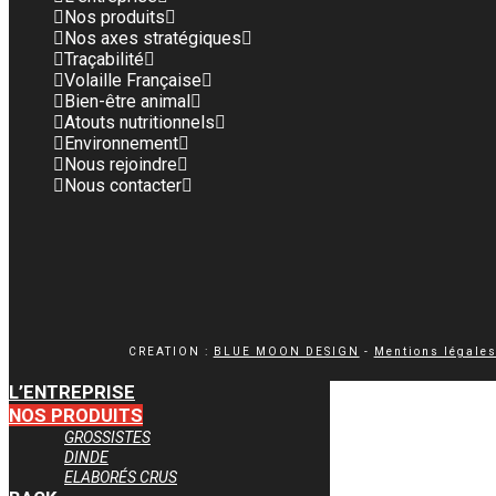
Nos produits
Nos axes stratégiques
Traçabilité
Volaille Française
Bien-être animal
Atouts nutritionnels
Environnement
Nous rejoindre
Nous contacter
CREATION :
BLUE MOON DESIGN
-
Mentions légale
L’ENTREPRISE
NOS PRODUITS
GROSSISTES
DINDE
ELABORÉS CRUS