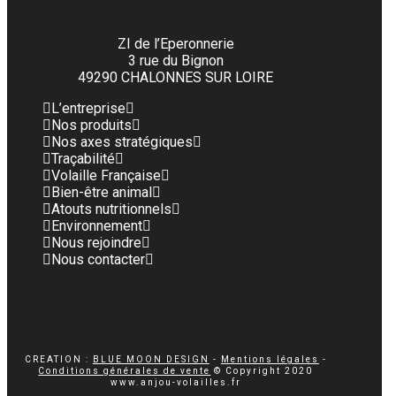
ZI de l’Eperonnerie
3 rue du Bignon
49290 CHALONNES SUR LOIRE
L’entreprise
Nos produits
Nos axes stratégiques
Traçabilité
Volaille Française
Bien-être animal
Atouts nutritionnels
Environnement
Nous rejoindre
Nous contacter
CREATION :
BLUE MOON DESIGN
-
Mentions légales
-
Conditions générales de vente
© Copyright 2020
www.anjou-volailles.fr