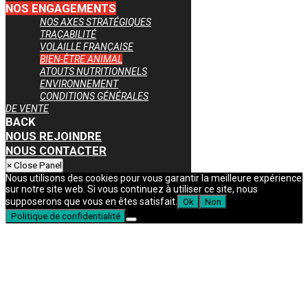
NOS ENGAGEMENTS
NOS AXES STRATÉGIQUES
TRAÇABILITÉ
VOLAILLE FRANÇAISE
BIEN-ÊTRE ANIMAL
ATOUTS NUTRITIONNELS
ENVIRONNEMENT
CONDITIONS GÉNÉRALES
DE VENTE
BACK
NOUS REJOINDRE
NOUS CONTACTER
× Close Panel
Nous utilisons des cookies pour vous garantir la meilleure expérience
sur notre site web. Si vous continuez à utiliser ce site, nous
supposerons que vous en êtes satisfait.
Ok
Non
Politique de confidentialité