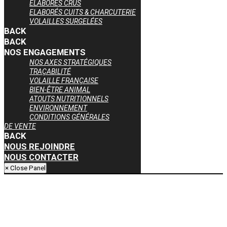
ELABORÉS CRUS
ELABORÉS CUITS & CHARCUTERIE
VOLAILLES SURGELÉES
BACK
BACK
NOS ENGAGEMENTS
NOS AXES STRATÉGIQUES
TRAÇABILITÉ
VOLAILLE FRANÇAISE
BIEN-ÊTRE ANIMAL
ATOUTS NUTRITIONNELS
ENVIRONNEMENT
CONDITIONS GÉNÉRALES
DE VENTE
BACK
NOUS REJOINDRE
NOUS CONTACTER
× Close Panel
Nous utilisons des cookies pour vous garantir la meilleure expérience
sur notre site web. Si vous continuez à utiliser ce site, nous
supposerons que vous en êtes satisfait.
Ok
Non
Politique de confidentialité